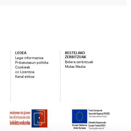
LEGEA
BESTELAKO
ZERBITZUAK
Lege informazioa
Bidera zerbitzuak
Pribatutasun politika
Midas Media
Cookieak
cc Lizentzia
Kanal etikoa