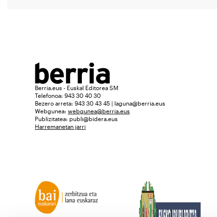
Berria.eus - Euskal Editorea SM
Telefonoa: 943 30 40 30
Bezero arreta: 943 30 43 45 | laguna@berria.eus
Webgunea:
webgunea@berria.eus
Publizitatea:
publi@bidera.eus
Harremanetan jarri