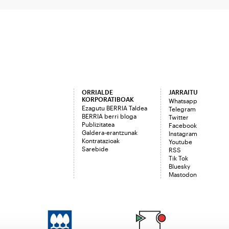
ORRIALDE
JARRAITU
KORPORATIBOAK
Whatsapp
Ezagutu BERRIA Taldea
Telegram
BERRIA berri bloga
Twitter
Publizitatea
Facebook
Galdera-erantzunak
Instagram
Kontratazioak
Youtube
Sarebide
RSS
Tik Tok
Bluesky
Mastodon