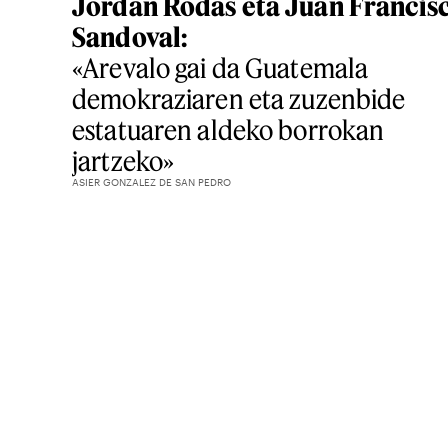
Jordan Rodas eta Juan Francis
Sandoval:
«Arevalo gai da Guatemala
demokraziaren eta zuzenbide
estatuaren aldeko borrokan
jartzeko»
ASIER GONZALEZ DE SAN PEDRO