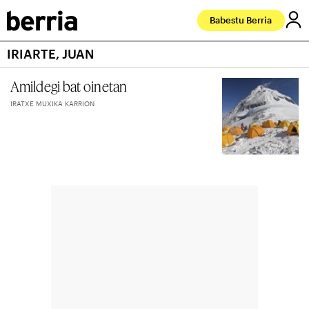
Babestu Berria
IRIARTE, JUAN
Amildegi bat oinetan
IRATXE MUXIKA KARRION