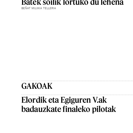
Batek soilik lortuko du lehena
BEÑAT MUJIKA TELLERIA
GAKOAK
Elordik eta Egiguren V.ak
badauzkate finaleko pilotak