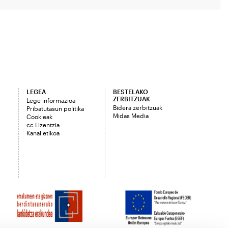
LEGEA
BESTELAKO
ZERBITZUAK
Lege informazioa
Bidera zerbitzuak
Pribatutasun politika
Midas Media
Cookieak
cc Lizentzia
Kanal etikoa