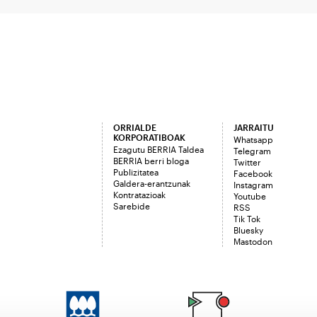
ORRIALDE
JARRAITU
KORPORATIBOAK
Whatsapp
Ezagutu BERRIA Taldea
Telegram
BERRIA berri bloga
Twitter
Publizitatea
Facebook
Galdera-erantzunak
Instagram
Kontratazioak
Youtube
Sarebide
RSS
Tik Tok
Bluesky
Mastodon