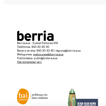
Berria.eus - Euskal Editorea SM
Telefonoa: 943 30 40 30
Bezero arreta: 943 30 43 45 | laguna@berria.eus
Webgunea:
webgunea@berria.eus
Publizitatea:
publi@bidera.eus
Harremanetan jarri