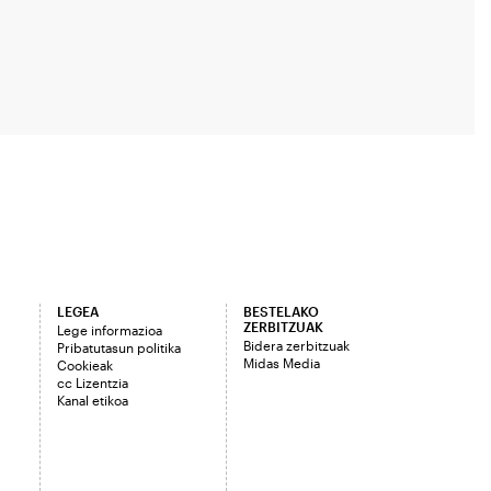
LEGEA
BESTELAKO
ZERBITZUAK
Lege informazioa
Bidera zerbitzuak
Pribatutasun politika
Midas Media
Cookieak
cc Lizentzia
Kanal etikoa