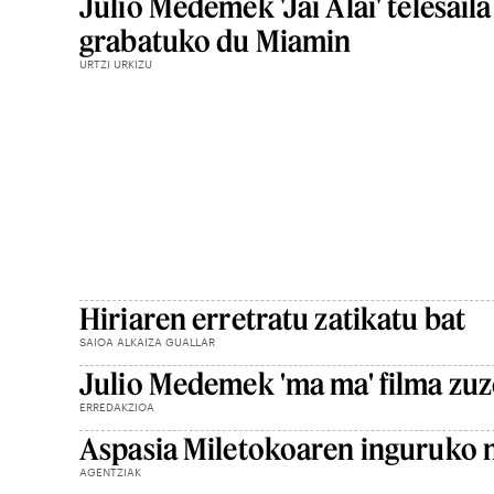
Julio Medemek 'Jai Alai' telesaila
grabatuko du Miamin
URTZI URKIZU
Hiriaren erretratu zatikatu bat
SAIOA ALKAIZA GUALLAR
Julio Medemek 'ma ma' filma zu
ERREDAKZIOA
Aspasia Miletokoaren inguruko 
AGENTZIAK