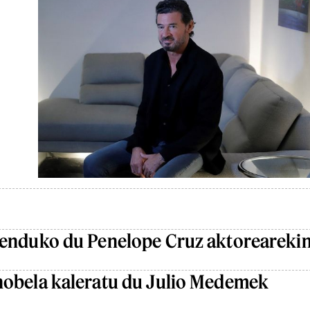
zenduko du Penelope Cruz aktoreareki
nobela kaleratu du Julio Medemek