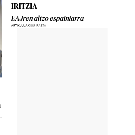
IRITZIA
EAJren altzo espainiarra
ARTIKULUA
JOSU IRAETA
n