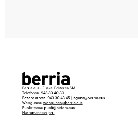
Berria.eus - Euskal Editorea SM
Telefonoa: 943 30 40 30
Bezero arreta: 943 30 43 45 | laguna@berria.eus
Webgunea:
webgunea@berria.eus
Publizitatea:
publi@bidera.eus
Harremanetan jarri