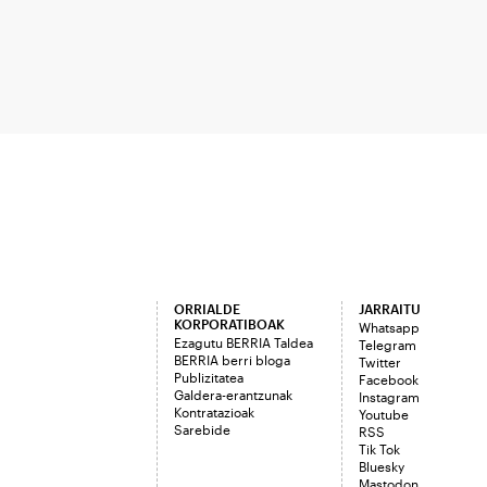
ORRIALDE
JARRAITU
KORPORATIBOAK
Whatsapp
Ezagutu BERRIA Taldea
Telegram
BERRIA berri bloga
Twitter
Publizitatea
Facebook
Galdera-erantzunak
Instagram
Kontratazioak
Youtube
Sarebide
RSS
Tik Tok
Bluesky
Mastodon