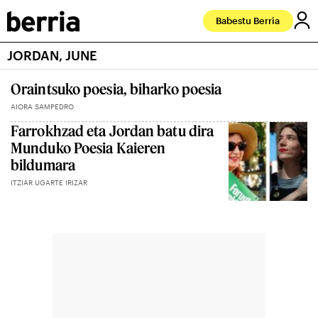
Babestu Berria
JORDAN, JUNE
Oraintsuko poesia, biharko poesia
AIORA SAMPEDRO
Farrokhzad eta Jordan batu dira
Munduko Poesia Kaieren
bildumara
ITZIAR UGARTE IRIZAR