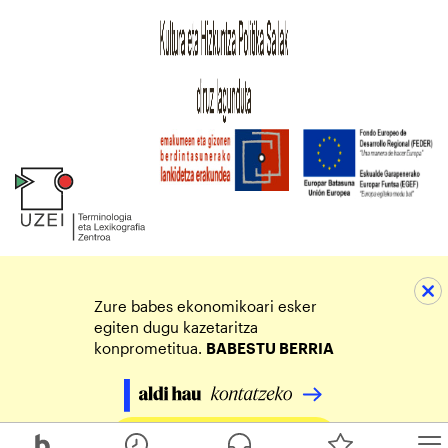
Zure babes ekonomikoari esker
egiten dugu kazetaritza
konprometitua.
BABESTU BERRIA
Egin zure ekarpena