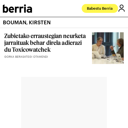
Babestu Berria
BOUMAN, KIRSTEN
Zubietako erraustegian neurketa
jarraituak behar direla adierazi
du Toxicowatchek
GORKA BERASATEGI OTAMENDI