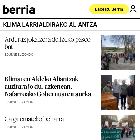
Babestu Berria
KLIMA LARRIALDIRAKO ALIANTZA
Arduraz jokatzera deitzeko paseo
bat
EDURNE ELIZONDO
Klimaren Aldeko Aliantzak
auzitara jo du, azkenean,
Nafarroako Gobernuaren aurka
EDURNE ELIZONDO
Galga emateko beharra
EDURNE ELIZONDO