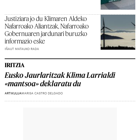
Justiziara jo du Klimaren Aldeko
Nafarroako Aliantzak, Nafarroako
Gobernuaren jardunari buruzko
informazio eske
IÑAUT MATAUKO RADA
IRITZIA
Eusko Jaurlaritzak Klima Larrialdi
«mantsoa» deklaratu du
ARTIKULUA
MARISA CASTRO DELGADO