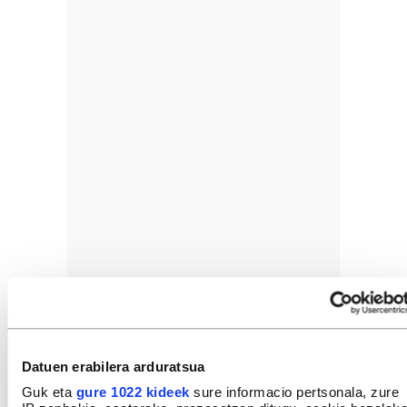
Datuen erabilera arduratsua
Guk eta
gure 1022 kideek
sure informacio pertsonala, zure