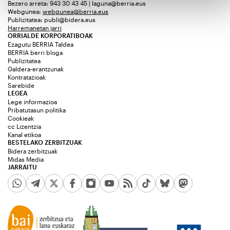
Bezero arreta: 943 30 43 45 | laguna@berria.eus
Webgunea:
webgunea@berria.eus
Publizitatea:
publi@bidera.eus
Harremanetan jarri
ORRIALDE KORPORATIBOAK
Ezagutu BERRIA Taldea
BERRIA berri bloga
Publizitatea
Galdera-erantzunak
Kontratazioak
Sarebide
LEGEA
Lege informazioa
Pribatutasun politika
Cookieak
cc Lizentzia
Kanal etikoa
BESTELAKO ZERBITZUAK
Bidera zerbitzuak
Midas Media
JARRAITU