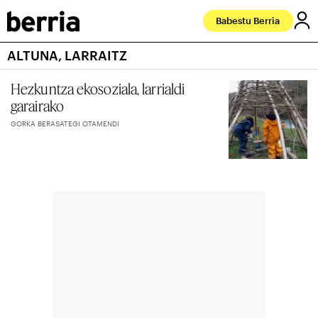
Babestu Berria
ALTUNA, LARRAITZ
Hezkuntza ekosoziala, larrialdi
garairako
GORKA BERASATEGI OTAMENDI