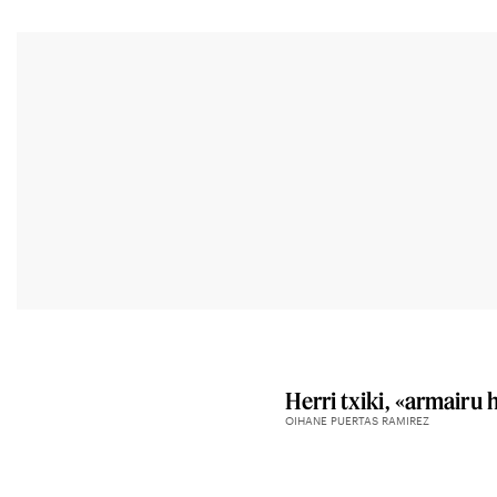
Herri txiki, «armairu 
OIHANE PUERTAS RAMIREZ