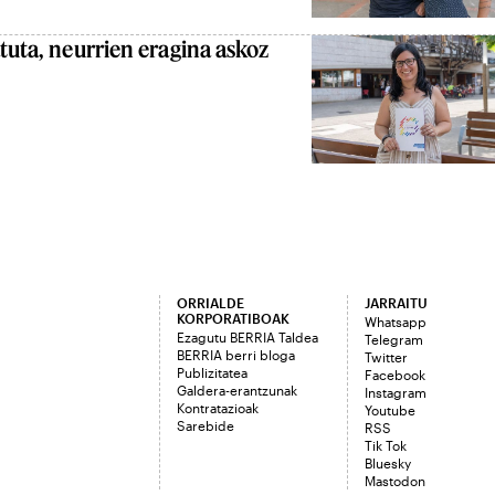
tuta, neurrien eragina askoz
ORRIALDE
JARRAITU
KORPORATIBOAK
Whatsapp
Ezagutu BERRIA Taldea
Telegram
BERRIA berri bloga
Twitter
Publizitatea
Facebook
Galdera-erantzunak
Instagram
Kontratazioak
Youtube
Sarebide
RSS
Tik Tok
Bluesky
Mastodon