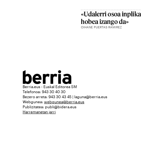
«Udalerri osoa inplika
hobea izango da»
OIHANE PUERTAS RAMIREZ
Berria.eus - Euskal Editorea SM
Telefonoa: 943 30 40 30
Bezero arreta: 943 30 43 45 | laguna@berria.eus
Webgunea:
webgunea@berria.eus
Publizitatea:
publi@bidera.eus
Harremanetan jarri