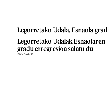
Legorretako Udala, Esnaola grad
Legorretako Udalak Esnaolaren
gradu erregresioa salatu du
IOSU ALBERDI