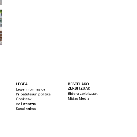
LEGEA
BESTELAKO
ZERBITZUAK
Lege informazioa
Bidera zerbitzuak
Pribatutasun politika
Midas Media
Cookieak
cc Lizentzia
Kanal etikoa