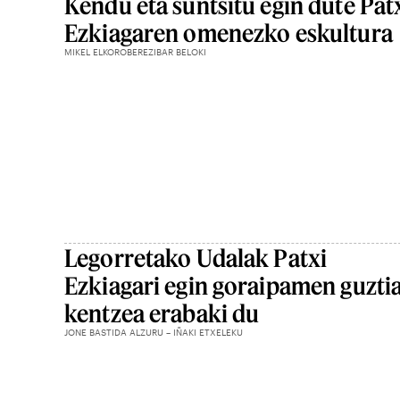
Kendu eta suntsitu egin dute Pat
Ezkiagaren omenezko eskultura
MIKEL ELKOROBEREZIBAR BELOKI
Legorretako Udalak Patxi
Ezkiagari egin goraipamen guzti
kentzea erabaki du
JONE BASTIDA ALZURU – IÑAKI ETXELEKU