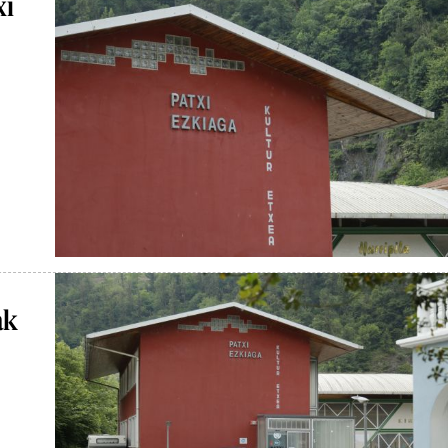
xi
ak