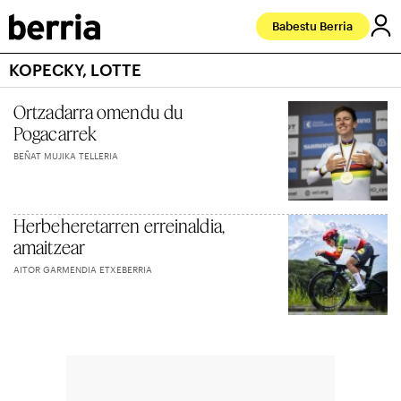
Babestu Berria
KOPECKY, LOTTE
Ortzadarra omendu du
Pogacarrek
BEÑAT MUJIKA TELLERIA
Herbeheretarren erreinaldia,
amaitzear
AITOR GARMENDIA ETXEBERRIA