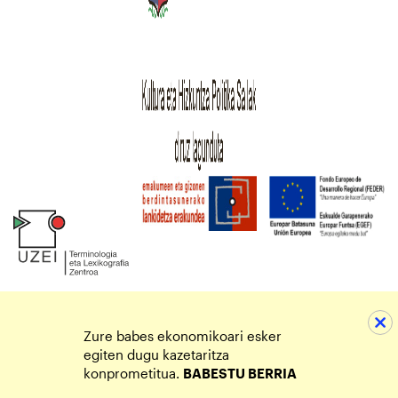
Zure babes ekonomikoari esker
egiten dugu kazetaritza
konprometitua.
BABESTU BERRIA