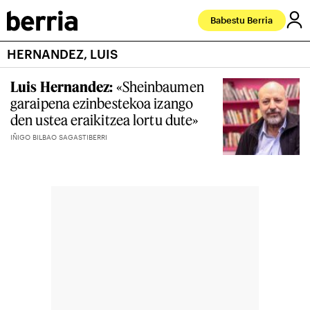
Babestu Berria
HERNANDEZ, LUIS
Luis Hernandez:
«Sheinbaumen
garaipena ezinbestekoa izango
den ustea eraikitzea lortu dute»
IÑIGO BILBAO SAGASTIBERRI