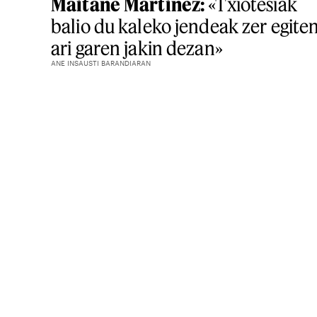
Maitane Martinez:
«Txiotesiak
balio du kaleko jendeak zer egite
ari garen jakin dezan»
ANE INSAUSTI BARANDIARAN