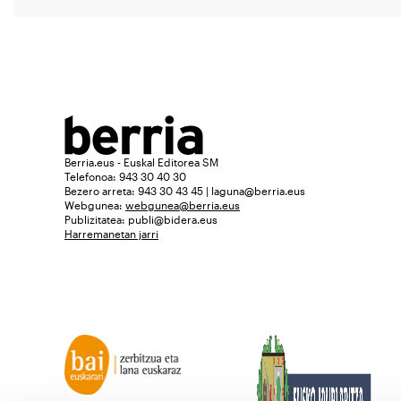
Berria.eus - Euskal Editorea SM
Telefonoa: 943 30 40 30
Bezero arreta: 943 30 43 45 | laguna@berria.eus
Webgunea:
webgunea@berria.eus
Publizitatea:
publi@bidera.eus
Harremanetan jarri