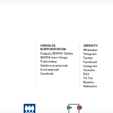
ORRIALDE
JARRAITU
KORPORATIBOAK
Whatsapp
Ezagutu BERRIA Taldea
Telegram
BERRIA berri bloga
Twitter
Publizitatea
Facebook
Galdera-erantzunak
Instagram
Kontratazioak
Youtube
Sarebide
RSS
Tik Tok
Bluesky
Mastodon