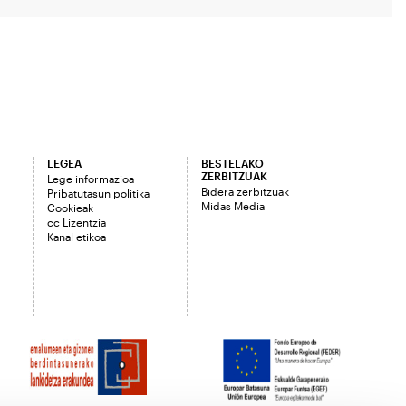
LEGEA
BESTELAKO
ZERBITZUAK
Lege informazioa
Bidera zerbitzuak
Pribatutasun politika
Midas Media
Cookieak
cc Lizentzia
Kanal etikoa