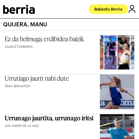
Babestu Berria
QUIJERA, MANU
Ez da helmuga, erdibidea baizik
JULEN ETXEBERRIA
Urrutiago jaurti nahi dute
IÑAKI BERASTEGI
Urrunago jaurtita, urrunago iritsi
JON ANDER DE LA HOZ