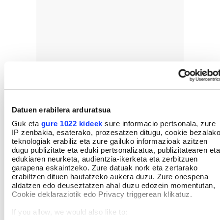
Datuen erabilera arduratsua
Guk eta
gure 1022 kideek
sure informacio pertsonala, zure
IP zenbakia, esaterako, prozesatzen ditugu, cookie bezalak
teknologiak erabiliz eta zure gailuko informazioak azitzen
dugu publizitate eta eduki pertsonalizatua, publizitatearen eta
edukiaren neurketa, audientzia-ikerketa eta zerbitzuen
garapena eskaintzeko. Zure datuak nork eta zertarako
erabiltzen dituen hautatzeko aukera duzu. Zure onespena
aldatzen edo deuseztatzen ahal duzu edozein momentutan,
Cookie deklaraziotik edo Privacy triggerean klikatuz.
If you allow, we would also like to: