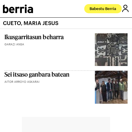
Babestu Berria
CUETO, MARIA JESUS
Ikusgarritasun beharra
GARAZI ANSA
Sei itsaso ganbara batean
AITOR ARROYO ASKARAI