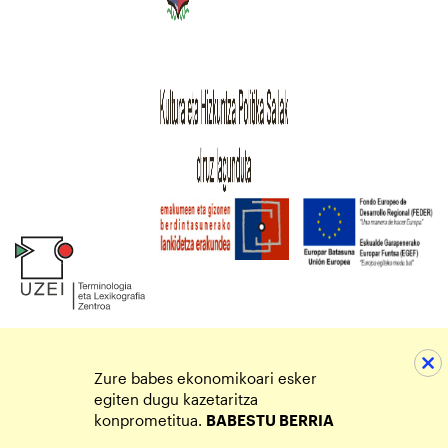
Zure babes ekonomikoari esker
egiten dugu kazetaritza
konprometitua.
BABESTU BERRIA