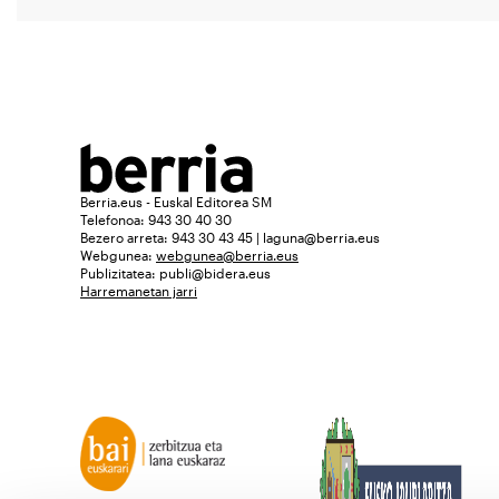
Berria.eus - Euskal Editorea SM
Telefonoa: 943 30 40 30
Bezero arreta: 943 30 43 45 | laguna@berria.eus
Webgunea:
webgunea@berria.eus
Publizitatea:
publi@bidera.eus
Harremanetan jarri