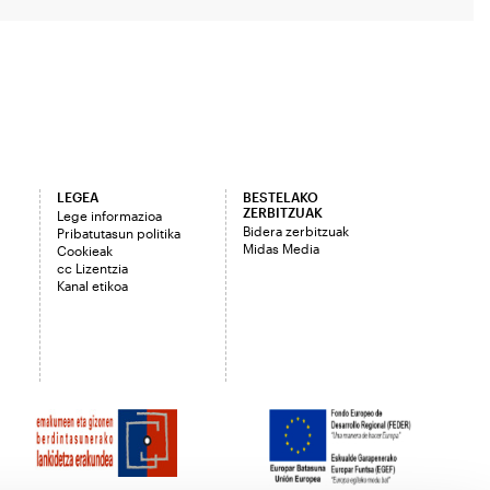
LEGEA
BESTELAKO
ZERBITZUAK
Lege informazioa
Bidera zerbitzuak
Pribatutasun politika
Midas Media
Cookieak
cc Lizentzia
Kanal etikoa