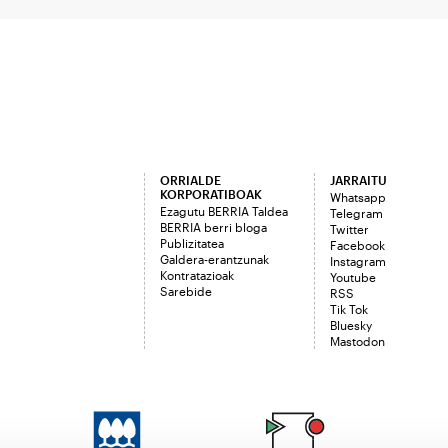
ORRIALDE
JARRAITU
KORPORATIBOAK
Whatsapp
Ezagutu BERRIA Taldea
Telegram
BERRIA berri bloga
Twitter
Publizitatea
Facebook
Galdera-erantzunak
Instagram
Kontratazioak
Youtube
Sarebide
RSS
Tik Tok
Bluesky
Mastodon