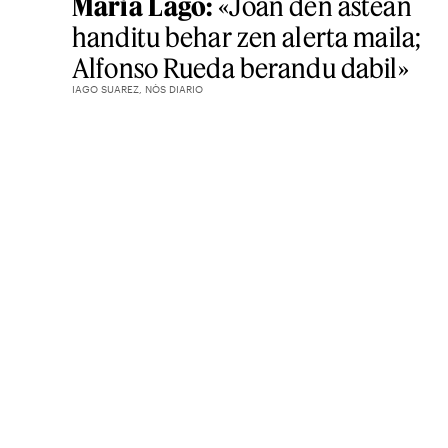
Maria Lago:
«Joan den astean
handitu behar zen alerta maila;
Alfonso Rueda berandu dabil»
IAGO SUAREZ, NÒS DIARIO