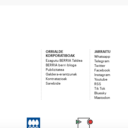
ORRIALDE
JARRAITU
KORPORATIBOAK
Whatsapp
Ezagutu BERRIA Taldea
Telegram
BERRIA berri bloga
Twitter
Publizitatea
Facebook
Galdera-erantzunak
Instagram
Kontratazioak
Youtube
Sarebide
RSS
Tik Tok
Bluesky
Mastodon