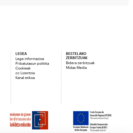
LEGEA
BESTELAKO
ZERBITZUAK
Lege informazioa
Bidera zerbitzuak
Pribatutasun politika
Midas Media
Cookieak
cc Lizentzia
Kanal etikoa