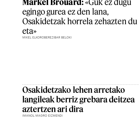
Markel Brouard:
«Guk ez dugu
egingo gurea ez den lana,
Osakidetzak horrela zehazten du
eta»
MIKEL ELKOROBEREZIBAR BELOKI
Osakidetzako lehen arretako
langileak berriz grebara deitzea
aztertzen ari dira
IMANOL MAGRO EIZMENDI