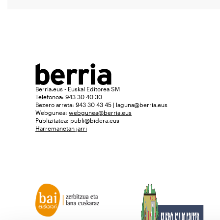
Berria.eus - Euskal Editorea SM
Telefonoa: 943 30 40 30
Bezero arreta: 943 30 43 45 | laguna@berria.eus
Webgunea:
webgunea@berria.eus
Publizitatea:
publi@bidera.eus
Harremanetan jarri