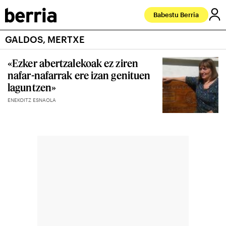
Babestu Berria
GALDOS, MERTXE
«Ezker abertzalekoak ez ziren
nafar-nafarrak ere izan genituen
laguntzen»
ENEKOITZ ESNAOLA