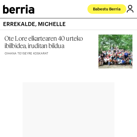
Babestu Berria
ERREKALDE, MICHELLE
Ote Lore elkartearen 40 urteko
ibilbidea, iruditan bildua
OIHANA TEYSEYRE KOSKARAT