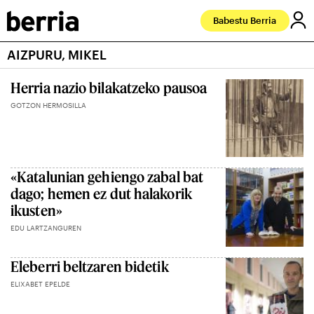
Babestu Berria
AIZPURU, MIKEL
Herria nazio bilakatzeko pausoa
GOTZON HERMOSILLA
«Katalunian gehiengo zabal bat
dago; hemen ez dut halakorik
ikusten»
EDU LARTZANGUREN
Eleberri beltzaren bidetik
ELIXABET EPELDE