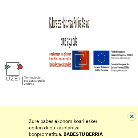
Zure babes ekonomikoari esker
egiten dugu kazetaritza
konprometitua.
BABESTU BERRIA