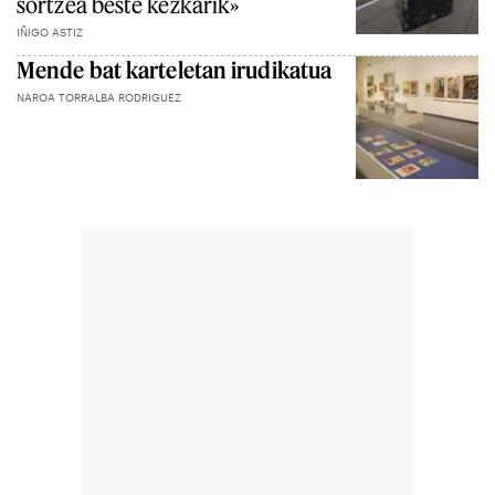
sortzea beste kezkarik»
IÑIGO ASTIZ
Mende bat karteletan irudikatua
NAROA TORRALBA RODRIGUEZ