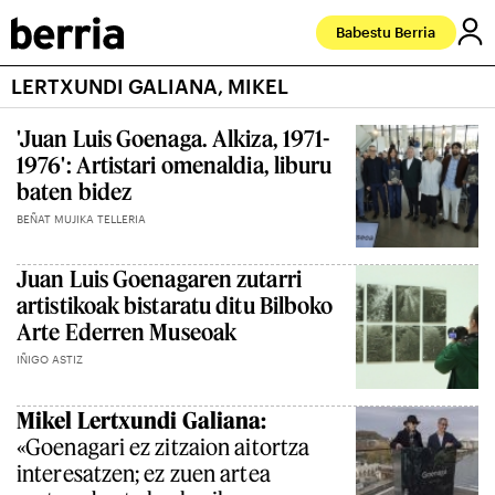
Babestu Berria
LERTXUNDI GALIANA, MIKEL
'Juan Luis Goenaga. Alkiza, 1971-
1976': Artistari omenaldia, liburu
baten bidez
BEÑAT MUJIKA TELLERIA
Juan Luis Goenagaren zutarri
artistikoak bistaratu ditu Bilboko
Arte Ederren Museoak
IÑIGO ASTIZ
Mikel Lertxundi Galiana:
«Goenagari ez zitzaion aitortza
interesatzen; ez zuen artea