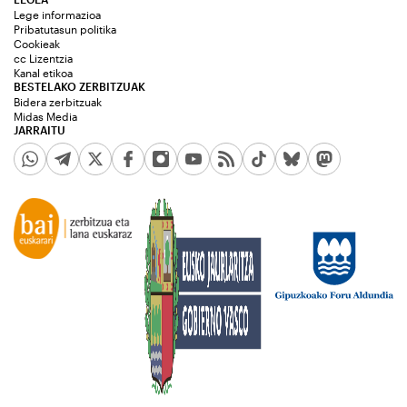
Lege informazioa
Pribatutasun politika
Cookieak
cc Lizentzia
Kanal etikoa
BESTELAKO ZERBITZUAK
Bidera zerbitzuak
Midas Media
JARRAITU