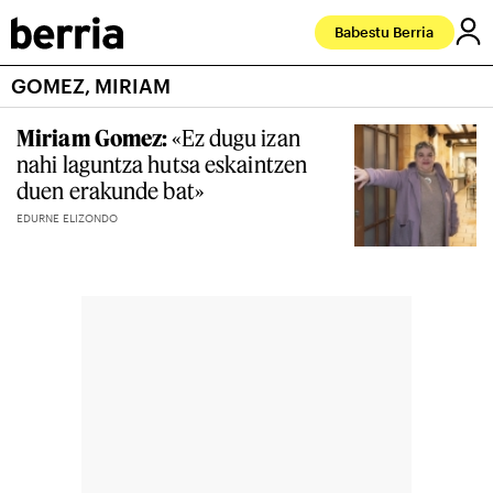
Babestu Berria
GOMEZ, MIRIAM
Miriam Gomez:
«Ez dugu izan
nahi laguntza hutsa eskaintzen
duen erakunde bat»
EDURNE ELIZONDO