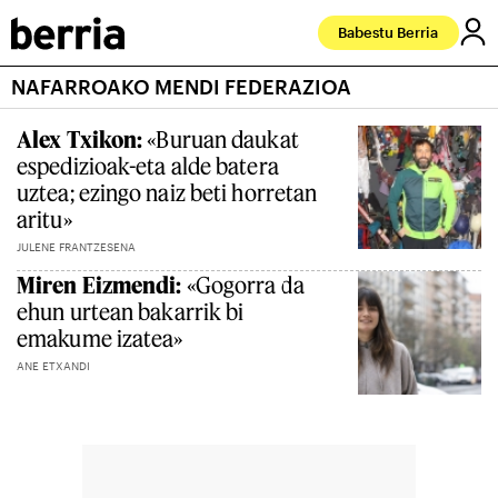
Babestu Berria
NAFARROAKO MENDI FEDERAZIOA
Alex Txikon:
«Buruan daukat
espedizioak-eta alde batera
uztea; ezingo naiz beti horretan
aritu»
JULENE FRANTZESENA
Miren Eizmendi:
«Gogorra da
ehun urtean bakarrik bi
emakume izatea»
ANE ETXANDI