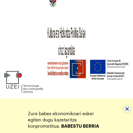
Zure babes ekonomikoari esker
egiten dugu kazetaritza
konprometitua.
BABESTU BERRIA