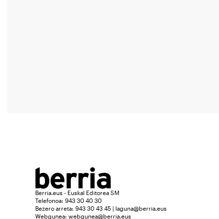
Berria.eus - Euskal Editorea SM
Telefonoa: 943 30 40 30
Bezero arreta: 943 30 43 45 | laguna@berria.eus
Webgunea:
webgunea@berria.eus