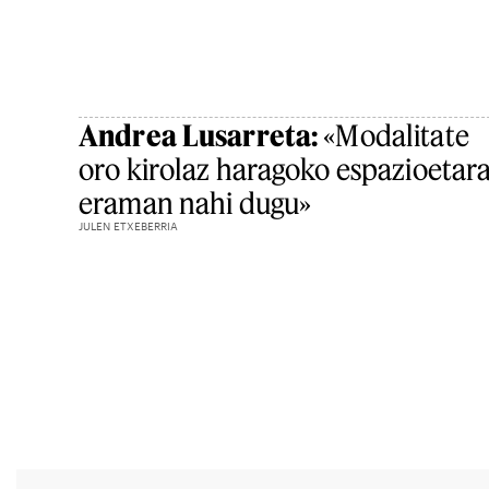
Andrea Lusarreta:
«Modalitate
oro kirolaz haragoko espazioetar
eraman nahi dugu»
JULEN ETXEBERRIA