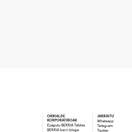
ORRIALDE
JARRAITU
KORPORATIBOAK
Whatsapp
Ezagutu BERRIA Taldea
Telegram
BERRIA berri bloga
Twitter