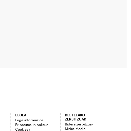
LEGEA
BESTELAKO
ZERBITZUAK
Lege informazioa
Bidera zerbitzuak
Pribatutasun politika
Midas Media
Cookieak