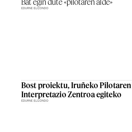
Bat egin dute «pilotaren alde»
EDURNE ELIZONDO
Bost proiektu, Iruñeko Pilotaren
Interpretazio Zentroa egiteko
EDURNE ELIZONDO