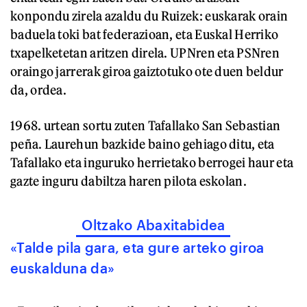
konpondu zirela azaldu du Ruizek: euskarak orain
baduela toki bat federazioan, eta Euskal Herriko
txapelketetan aritzen direla. UPNren eta PSNren
oraingo jarrerak giroa gaiztotuko ote duen beldur
da, ordea.
1968. urtean sortu zuten Tafallako San Sebastian
peña. Laurehun bazkide baino gehiago ditu, eta
Tafallako eta inguruko herrietako berrogei haur eta
gazte inguru dabiltza haren pilota eskolan.
Oltzako Abaxitabidea
«Talde pila gara, eta gure arteko giroa
euskalduna da»