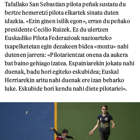
Tafallako San Sebastian pilota peñak sustatu du
bertze hemeretzi pilota elkartek sinatu duten
idazkia. «Ezin ginen isilik egon», erran du peñako
presidente Cecilio Ruizek. Ez du ulertzen
Euskadiko Pilota Federazioak nazioarteko
txapelketetan egin dezakeen bidea «moztu» nahi
dutenen jarrera: «Pilotarientzat onena da aukera
bat baino gehiago izatea. Espainiarekin jokatu nahi
duenak, badu hori egiteko eskubidea; Euskal
Herriarekin aritu nahi duenak ere izan beharko
luke. Eskubide hori kendu nahi diete pilotariei».