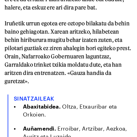
halere, eta eskuz ere ari dira pare bat.
Iruñetik urrun egotea ere oztopo bilakatu da behin
baino gehiagotan. Xarean aritzeko, hilabetean
behin hiriburura mugitu behar izaten zuten, eta
pilotari guztiak ez ziren ahalegin hori egiteko prest.
Orain, Nafarroako Gobernuaren laguntzaz,
Garraldako trinket txikia moldatu dute, eta han
aritzen dira entrenatzen. «Gauza handia da
guretzat».
SINATZAILEAK
Abaxitabidea.
Oltza, Etxauribar eta
Orkoien.
Auñamendi.
Erroibar, Artzibar, Aezkoa,
Auritz eta Luzaide.