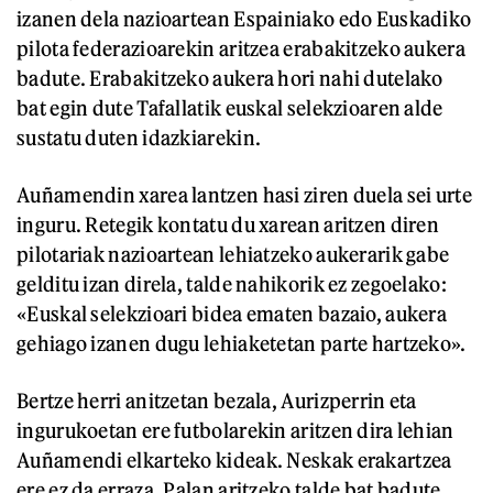
izanen dela nazioartean Espainiako edo Euskadiko
pilota federazioarekin aritzea erabakitzeko aukera
badute. Erabakitzeko aukera hori nahi dutelako
bat egin dute Tafallatik euskal selekzioaren alde
sustatu duten idazkiarekin.
Auñamendin xarea lantzen hasi ziren duela sei urte
inguru. Retegik kontatu du xarean aritzen diren
pilotariak nazioartean lehiatzeko aukerarik gabe
gelditu izan direla, talde nahikorik ez zegoelako:
«Euskal selekzioari bidea ematen bazaio, aukera
gehiago izanen dugu lehiaketetan parte hartzeko».
Bertze herri anitzetan bezala, Aurizperrin eta
ingurukoetan ere futbolarekin aritzen dira lehian
Auñamendi elkarteko kideak. Neskak erakartzea
ere ez da erraza. Palan aritzeko talde bat badute,