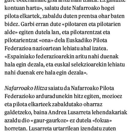
kontuan hartu», salatu dute Nafarroako hogei
pilota elkartek, zabaldu duten prentsa ohar baten
bidez. Garbi erran dute «pilotaren eta pilotarien
alde» egiten dutela lan, eta pilotarentzat eta
pilotarientzat «ona» dela Euskadiko Pilota
Federazioa nazioartean lehiatu ahal izatea.
«Espainiako federazioarekin aritu nahi duenak
hala egin dezala, eta euskal selekzioarekin lehiatu
nahi duenak ere hala egin dezala».
Nafarroako Hitza
saiatu da Nafarroako Pilota
Federazioko arduradunekin hitz egiten, mozioez
eta pilota elkarteek zabaldutako oharraz
galdetzeko, baina Andrea Lusarreta lehendakariak
azaldu dio «gaur-gaurkoz» ez dutela «fokua»
horretan. Lusarreta urtarrilean izendatu zuten