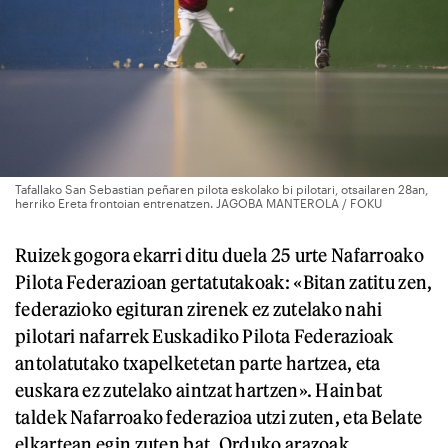
Tafallako San Sebastian peñaren pilota eskolako bi pilotari, otsailaren 28an,
herriko Ereta frontoian entrenatzen. JAGOBA MANTEROLA / FOKU
Ruizek gogora ekarri ditu duela 25 urte Nafarroako
Pilota Federazioan gertatutakoak: «Bitan zatitu zen,
federazioko egituran zirenek ez zutelako nahi
pilotari nafarrek Euskadiko Pilota Federazioak
antolatutako txapelketetan parte hartzea, eta
euskara ez zutelako aintzat hartzen». Hainbat
taldek Nafarroako federazioa utzi zuten, eta Belate
elkartean egin zuten bat. Orduko arazoak