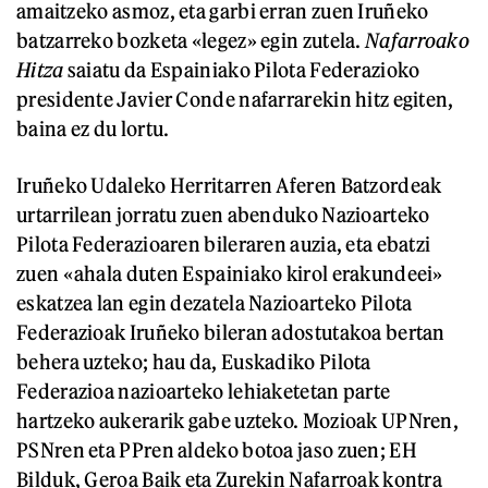
amaitzeko asmoz, eta garbi erran zuen Iruñeko
batzarreko bozketa «legez» egin zutela.
Nafarroako
Hitza
saiatu da Espainiako Pilota Federazioko
presidente Javier Conde nafarrarekin hitz egiten,
baina ez du lortu.
Iruñeko Udaleko Herritarren Aferen Batzordeak
urtarrilean jorratu zuen abenduko Nazioarteko
Pilota Federazioaren bileraren auzia, eta ebatzi
zuen «ahala duten Espainiako kirol erakundeei»
eskatzea lan egin dezatela Nazioarteko Pilota
Federazioak Iruñeko bileran adostutakoa bertan
behera uzteko; hau da, Euskadiko Pilota
Federazioa nazioarteko lehiaketetan parte
hartzeko aukerarik gabe uzteko. Mozioak UPNren,
PSNren eta PPren aldeko botoa jaso zuen; EH
Bilduk, Geroa Baik eta Zurekin Nafarroak kontra