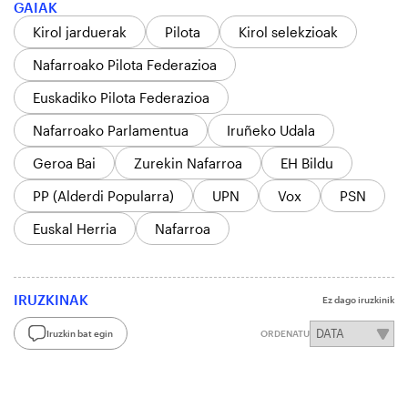
GAIAK
Kirol jarduerak
Pilota
Kirol selekzioak
Nafarroako Pilota Federazioa
Euskadiko Pilota Federazioa
Nafarroako Parlamentua
Iruñeko Udala
Geroa Bai
Zurekin Nafarroa
EH Bildu
PP (Alderdi Popularra)
UPN
Vox
PSN
Euskal Herria
Nafarroa
IRUZKINAK
Ez dago iruzkinik
Iruzkin bat egin
ORDENATU