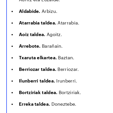
Aldabide.
Arbizu.
Atarrabia taldea.
Atarrabia.
Aoiz taldea.
Agoitz.
Arrebote.
Barañain.
Txaruta elkartea.
Baztan.
Berriozar taldea.
Berriozar.
Ilunberri taldea.
Irunberri.
Bortziriak taldea.
Bortziriak.
Erreka taldea.
Doneztebe.