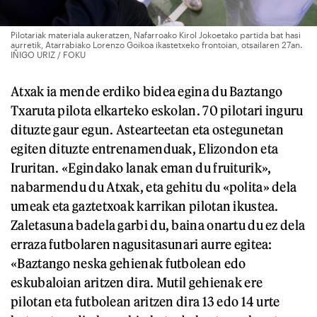
Pilotariak materiala aukeratzen, Nafarroako Kirol Jokoetako partida bat hasi
aurretik, Atarrabiako Lorenzo Goikoa ikastetxeko frontoian, otsailaren 27an.
IÑIGO URIZ / FOKU
Atxak ia mende erdiko bidea egina du Baztango
Txaruta pilota elkarteko eskolan. 70 pilotari inguru
dituzte gaur egun. Astearteetan eta ostegunetan
egiten dituzte entrenamenduak, Elizondon eta
Iruritan. «Egindako lanak eman du fruiturik»,
nabarmendu du Atxak, eta gehitu du «polita» dela
umeak eta gaztetxoak karrikan pilotan ikustea.
Zaletasuna badela garbi du, baina onartu du ez dela
erraza futbolaren nagusitasunari aurre egitea:
«Baztango neska gehienak futbolean edo
eskubaloian aritzen dira. Mutil gehienak ere
pilotan eta futbolean aritzen dira 13 edo 14 urte