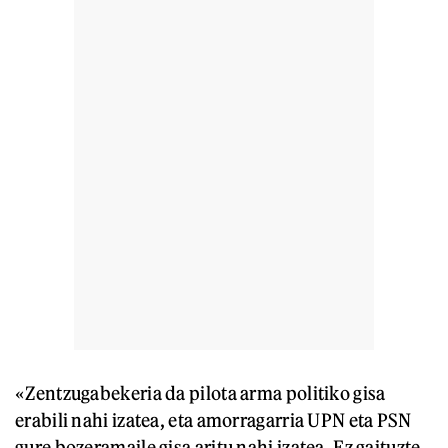
«Zentzugabekeria da pilota arma politiko gisa
erabili nahi izatea, eta amorragarria UPN eta PSN
gure bozeramaile gisa aritu nahi izatea. Ez gaituzte