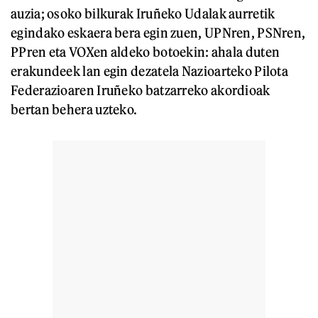
auzia; osoko bilkurak Iruñeko Udalak aurretik
egindako eskaera bera egin zuen, UPNren, PSNren,
PPren eta VOXen aldeko botoekin: ahala duten
erakundeek lan egin dezatela Nazioarteko Pilota
Federazioaren Iruñeko batzarreko akordioak
bertan behera uzteko.