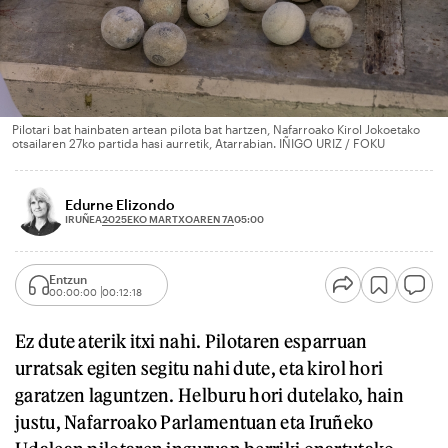
Pilotari bat hainbaten artean pilota bat hartzen, Nafarroako Kirol Jokoetako
otsailaren 27ko partida hasi aurretik, Atarrabian. IÑIGO URIZ / FOKU
Edurne Elizondo
2025EKO MARTXOAREN 7A
IRUÑEA
05:00
Entzun
00:00:00
00:12:18
Ez dute aterik itxi nahi. Pilotaren esparruan
urratsak egiten segitu nahi dute, eta kirol hori
garatzen laguntzen. Helburu hori dutelako, hain
justu, Nafarroako Parlamentuan eta Iruñeko