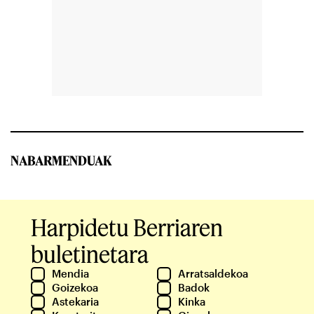
NABARMENDUAK
Harpidetu Berriaren
buletinetara
Mendia
Arratsaldekoa
Goizekoa
Badok
Astekaria
Kinka