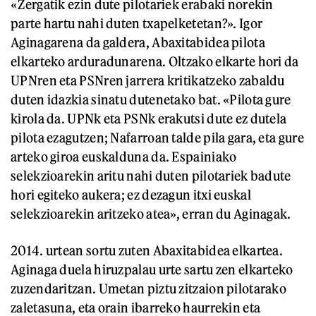
«Zergatik ezin dute pilotariek erabaki norekin
parte hartu nahi duten txapelketetan?». Igor
Aginagarena da galdera, Abaxitabidea pilota
elkarteko arduradunarena. Oltzako elkarte hori da
UPNren eta PSNren jarrera kritikatzeko zabaldu
duten idazkia sinatu dutenetako bat. «Pilota gure
kirola da. UPNk eta PSNk erakutsi dute ez dutela
pilota ezagutzen; Nafarroan talde pila gara, eta gure
arteko giroa euskalduna da. Espainiako
selekzioarekin aritu nahi duten pilotariek badute
hori egiteko aukera; ez dezagun itxi euskal
selekzioarekin aritzeko atea», erran du Aginagak.
2014. urtean sortu zuten Abaxitabidea elkartea.
Aginaga duela hiruzpalau urte sartu zen elkarteko
zuzendaritzan. Umetan piztu zitzaion pilotarako
zaletasuna, eta orain ibarreko haurrekin eta