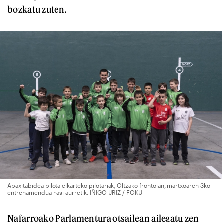
bozkatu zuten.
Abaxitabidea pilota elkarteko pilotariak, Oltzako frontoian, martxoaren 3ko
entrenamendua hasi aurretik. IÑIGO URIZ / FOKU
Nafarroako Parlamentura otsailean ailegatu zen