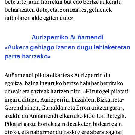
bete arte; adin horrekin bat edo bertze aukeratu
behar izaten dute, eta, zoritxarrez, gehienek
futbolaren alde egiten dute».
Aurizperriko Auñamendi
«Aukera gehiago izanen dugu lehiaketetan
parte hartzeko»
Auñamendi pilota elkarteak Aurizperrin du
egoitza, baina inguruko bertze hainbat herritako
umeak eta gazteak hartzen ditu. «Hirurogei pilotari
inguru ditugu. Aurizperrin, Luzaiden, Bizkarreta-
Gerendiainen, Garraldan eta Erron aritzen gara»,
azaldu du Auñamendi elkarteko kide Jon Retegik.
Pilotari gazte horiek egin dezaketen bideari egin
dio so, eta nabarmendu «askoz ere aberatsagoa»