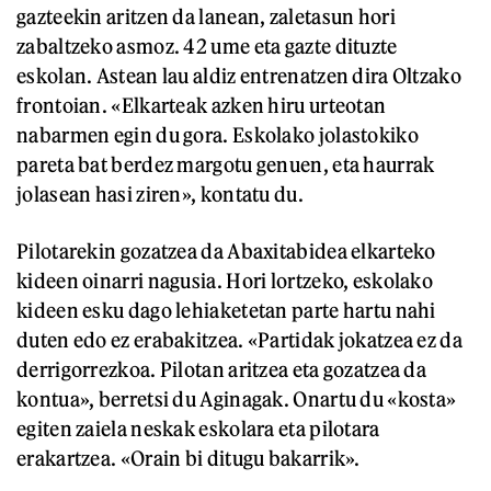
gazteekin aritzen da lanean, zaletasun hori
zabaltzeko asmoz. 42 ume eta gazte dituzte
eskolan. Astean lau aldiz entrenatzen dira Oltzako
frontoian. «Elkarteak azken hiru urteotan
nabarmen egin du gora. Eskolako jolastokiko
pareta bat berdez margotu genuen, eta haurrak
jolasean hasi ziren», kontatu du.
Pilotarekin gozatzea da Abaxitabidea elkarteko
kideen oinarri nagusia. Hori lortzeko, eskolako
kideen esku dago lehiaketetan parte hartu nahi
duten edo ez erabakitzea. «Partidak jokatzea ez da
derrigorrezkoa. Pilotan aritzea eta gozatzea da
kontua», berretsi du Aginagak. Onartu du «kosta»
egiten zaiela neskak eskolara eta pilotara
erakartzea. «Orain bi ditugu bakarrik».