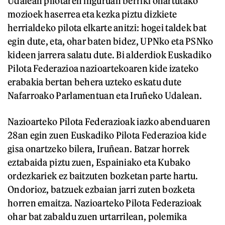
Udalean pilotaren inguruan berriki onartutako
mozioek haserrea eta kezka piztu dizkiete
herrialdeko pilota elkarte anitzi: hogei taldek bat
egin dute, eta, ohar baten bidez, UPNko eta PSNko
kideen jarrera salatu dute. Bi alderdiok Euskadiko
Pilota Federazioa nazioartekoaren kide izateko
erabakia bertan behera uzteko eskatu dute
Nafarroako Parlamentuan eta Iruñeko Udalean.
Nazioarteko Pilota Federazioak iazko abenduaren
28an egin zuen Euskadiko Pilota Federazioa kide
gisa onartzeko bilera, Iruñean. Batzar horrek
eztabaida piztu zuen, Espainiako eta Kubako
ordezkariek ez baitzuten bozketan parte hartu.
Ondorioz, batzuek ezbaian jarri zuten bozketa
horren emaitza. Nazioarteko Pilota Federazioak
ohar bat zabaldu zuen urtarrilean, polemika