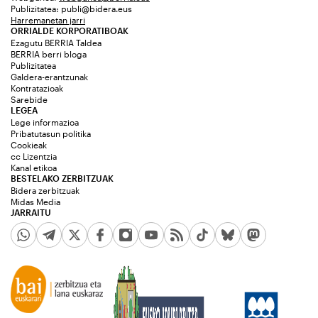
Publizitatea:
publi@bidera.eus
Harremanetan jarri
ORRIALDE KORPORATIBOAK
Ezagutu BERRIA Taldea
BERRIA berri bloga
Publizitatea
Galdera-erantzunak
Kontratazioak
Sarebide
LEGEA
Lege informazioa
Pribatutasun politika
Cookieak
cc Lizentzia
Kanal etikoa
BESTELAKO ZERBITZUAK
Bidera zerbitzuak
Midas Media
JARRAITU