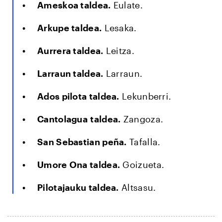
Ameskoa taldea.
Eulate.
Arkupe taldea.
Lesaka.
Aurrera taldea.
Leitza.
Larraun taldea.
Larraun.
Ados pilota taldea.
Lekunberri.
Cantolagua taldea.
Zangoza.
San Sebastian peña.
Tafalla.
Umore Ona taldea.
Goizueta.
Pilotajauku taldea.
Altsasu.