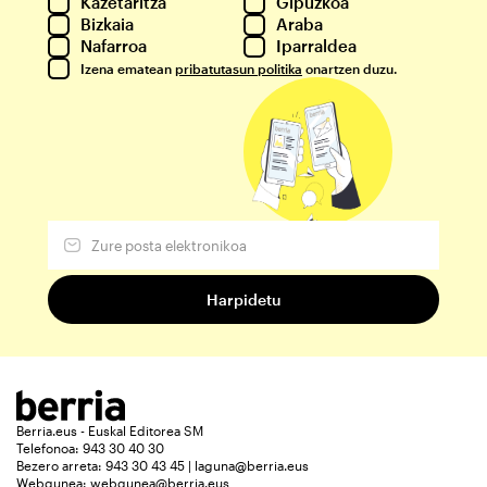
Kazetaritza
Gipuzkoa
Bizkaia
Araba
Nafarroa
Iparraldea
Izena ematean
pribatutasun politika
onartzen duzu.
Berria.eus - Euskal Editorea SM
Telefonoa: 943 30 40 30
Bezero arreta: 943 30 43 45 | laguna@berria.eus
Webgunea:
webgunea@berria.eus