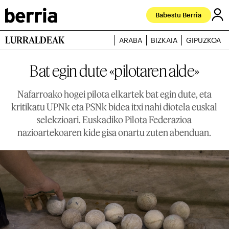
Babestu Berria
LURRALDEAK
ARABA
BIZKAIA
GIPUZKOA
Bat egin dute «pilotaren alde»
Nafarroako hogei pilota elkartek bat egin dute, eta
kritikatu UPNk eta PSNk bidea itxi nahi diotela euskal
selekzioari. Euskadiko Pilota Federazioa
nazioartekoaren kide gisa onartu zuten abenduan.