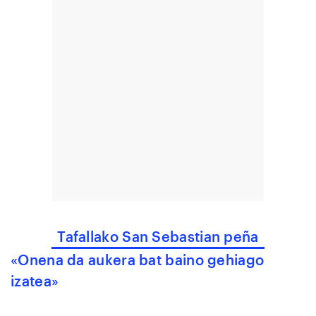
Tafallako San Sebastian peña
«Onena da aukera bat baino gehiago
izatea»