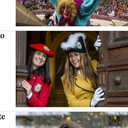
ko
te