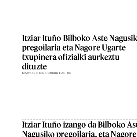
Itziar Ituño Bilboko Aste Nagusi
pregoilaria eta Nagore Ugarte
txupinera ofizialki aurkeztu
dituzte
MARKOS TEDIN-URIBURU CASTRO
Itziar Ituño izango da Bilboko As
Nagusiko pregoilaria, eta Nagore