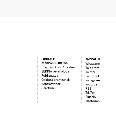
ORRIALDE
JARRAITU
KORPORATIBOAK
Whatsapp
Ezagutu BERRIA Taldea
Telegram
BERRIA berri bloga
Twitter
Publizitatea
Facebook
Galdera-erantzunak
Instagram
Kontratazioak
Youtube
Sarebide
RSS
Tik Tok
Bluesky
Mastodon