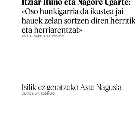
Itziar Ituño eta Nagore Ugarte:
«Oso hunkigarria da ikustea jai
hauek zelan sortzen diren herriti
eta herriarentzat»
AMAIA IGARTUA ARISTONDO
Isilik ez geratzeko Aste Nagusia
OLATZ SILVA RODRIGO