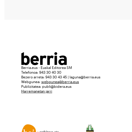
Berria.eus - Euskal Editorea SM
Telefonoa: 943 30 40 30
Bezero arreta: 943 30 43 45 | laguna@berria.eus
Webgunea:
webgunea@berria.eus
Publizitatea:
publi@bidera.eus
Harremanetan jarri