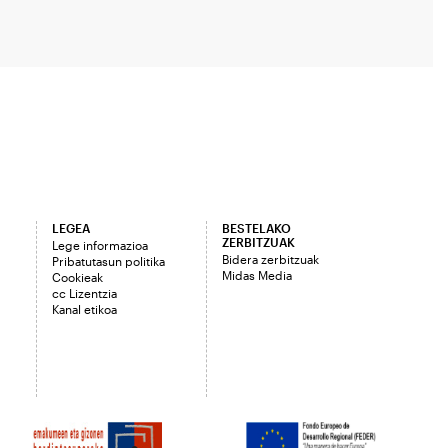
LEGEA
BESTELAKO
ZERBITZUAK
Lege informazioa
Bidera zerbitzuak
Pribatutasun politika
Midas Media
Cookieak
cc Lizentzia
Kanal etikoa