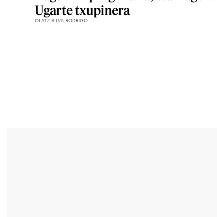
Ugarte txupinera
OLATZ SILVA RODRIGO