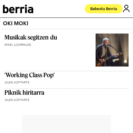
Babestu Berria
OKI MOKI
Musikak segitzen du
MIKEL LIZARRALDE
'Working Class Pop'
JULEN AZPITARTE
Piknik hiritarra
JULEN AZPITARTE