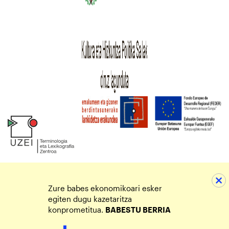
Zure babes ekonomikoari esker
egiten dugu kazetaritza
konprometitua.
BABESTU BERRIA