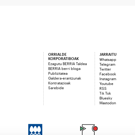
ORRIALDE
JARRAITU
KORPORATIBOAK
Whatsapp
Ezagutu BERRIA Taldea
Telegram
BERRIA berri bloga
Twitter
Publizitatea
Facebook
Galdera-erantzunak
Instagram
Kontratazioak
Youtube
Sarebide
RSS
Tik Tok
Bluesky
Mastodon