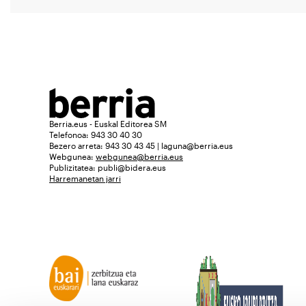
Berria.eus - Euskal Editorea SM
Telefonoa: 943 30 40 30
Bezero arreta: 943 30 43 45 | laguna@berria.eus
Webgunea:
webgunea@berria.eus
Publizitatea:
publi@bidera.eus
Harremanetan jarri