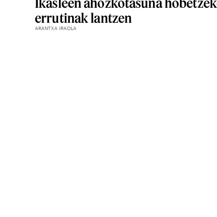
Ikasleen ahozkotasuna hobetze
errutinak lantzen
ARANTXA IRAOLA