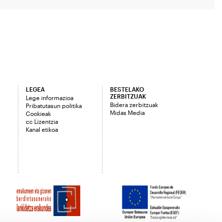
LEGEA
BESTELAKO
ZERBITZUAK
Lege informazioa
Bidera zerbitzuak
Pribatutasun politika
Midas Media
Cookieak
cc Lizentzia
Kanal etikoa