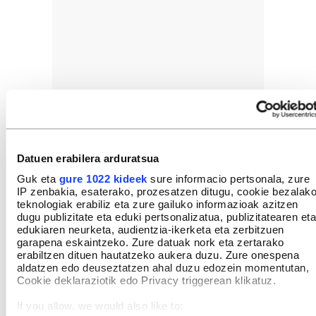
Datuen erabilera arduratsua
Guk eta
gure 1022 kideek
sure informacio pertsonala, zure
IP zenbakia, esaterako, prozesatzen ditugu, cookie bezalak
teknologiak erabiliz eta zure gailuko informazioak azitzen
dugu publizitate eta eduki pertsonalizatua, publizitatearen eta
edukiaren neurketa, audientzia-ikerketa eta zerbitzuen
garapena eskaintzeko. Zure datuak nork eta zertarako
erabiltzen dituen hautatzeko aukera duzu. Zure onespena
aldatzen edo deuseztatzen ahal duzu edozein momentutan,
Cookie deklaraziotik edo Privacy triggerean klikatuz.
If you allow, we would also like to: