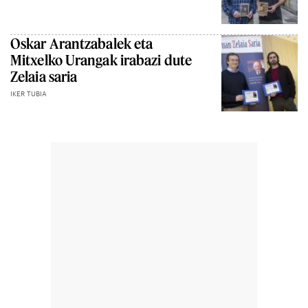
Oskar Arantzabalek eta
Mitxelko Urangak irabazi dute
Zelaia saria
IKER TUBIA