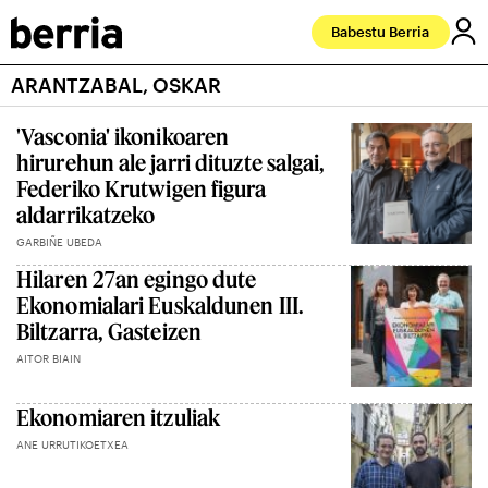
Babestu Berria
ARANTZABAL, OSKAR
'Vasconia' ikonikoaren
hirurehun ale jarri dituzte salgai,
Federiko Krutwigen figura
aldarrikatzeko
GARBIÑE UBEDA
Hilaren 27an egingo dute
Ekonomialari Euskaldunen III.
Biltzarra, Gasteizen
AITOR BIAIN
Ekonomiaren itzuliak
ANE URRUTIKOETXEA