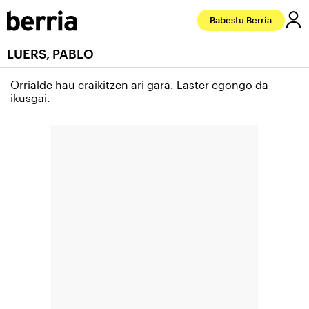
Babestu Berria
LUERS, PABLO
Orrialde hau eraikitzen ari gara. Laster egongo da
ikusgai.