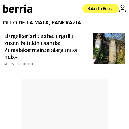
Babestu Berria
OLLO DE LA MATA, PANKRAZIA
«Ergelkeriarik gabe, urguilu
zuzen batekin esanda:
Zumalakarregiren alarguntsa
naiz»
MIEL A. ELUSTONDO