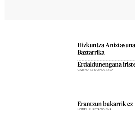
Hizkuntza Aniztasuna 
Baztarrika
Erdaldunengana irist
GARIKOITZ GOIKOETXEA
Erantzun bakarrik ez
HODEI IRURETAGOIENA