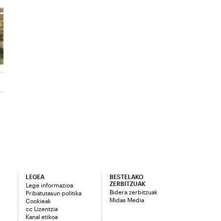
LEGEA
BESTELAKO
ZERBITZUAK
Lege informazioa
Bidera zerbitzuak
Pribatutasun politika
Midas Media
Cookieak
cc Lizentzia
Kanal etikoa