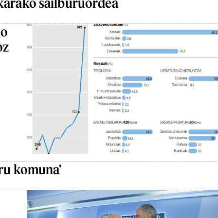
ikarako sailburuordea
io
oz
oru komuna'