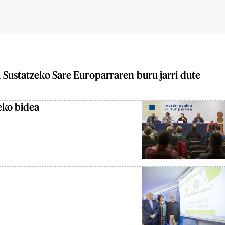
Sustatzeko Sare Europarraren buru jarri dute
eko bidea