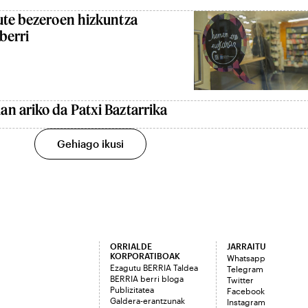
ute bezeroen hizkuntza
berri
n ariko da Patxi Baztarrika
Gehiago ikusi
ORRIALDE
JARRAITU
KORPORATIBOAK
Whatsapp
Ezagutu BERRIA Taldea
Telegram
BERRIA berri bloga
Twitter
Publizitatea
Facebook
Galdera-erantzunak
Instagram