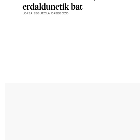
erdaldunetik bat
LOREA SEGUROLA ORBEGOZO