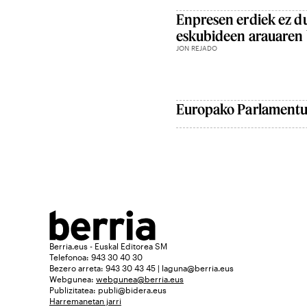
Enpresen erdiek ez d
eskubideen arauaren 
JON REJADO
Europako Parlamentua
Berria.eus - Euskal Editorea SM
Telefonoa: 943 30 40 30
Bezero arreta: 943 30 43 45 | laguna@berria.eus
Webgunea:
webgunea@berria.eus
Publizitatea:
publi@bidera.eus
Harremanetan jarri