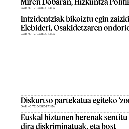
Miren Dobaran, Hizkuntza Polit
GARIKOITZ GOIKOETXEA
Intzidentziak bikoiztu egin zaizk
Elebideri, Osakidetzaren ondori
GARIKOITZ GOIKOETXEA
Diskurtso partekatua egiteko 'z
GARIKOITZ GOIKOETXEA
Euskal hiztunen herenak sentitu
dira diskriminatuak, eta bost