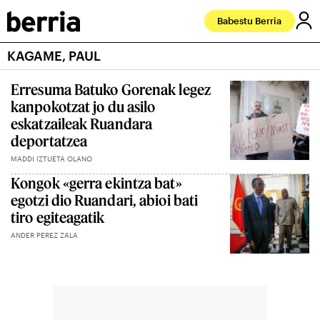
Babestu Berria
KAGAME, PAUL
Erresuma Batuko Gorenak legez
kanpokotzat jo du asilo
eskatzaileak Ruandara
deportatzea
MADDI IZTUETA OLANO
Kongok «gerra ekintza bat»
egotzi dio Ruandari, abioi bati
tiro egiteagatik
ANDER PEREZ ZALA