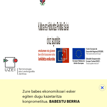
Zure babes ekonomikoari esker
egiten dugu kazetaritza
konprometitua.
BABESTU BERRIA