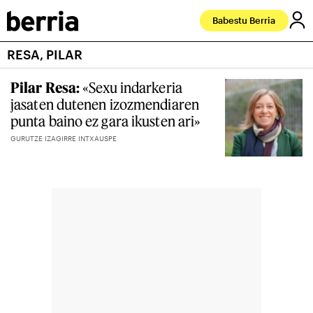
Babestu Berria
RESA, PILAR
Pilar Resa:
«Sexu indarkeria
jasaten dutenen izozmendiaren
punta baino ez gara ikusten ari»
GURUTZE IZAGIRRE INTXAUSPE