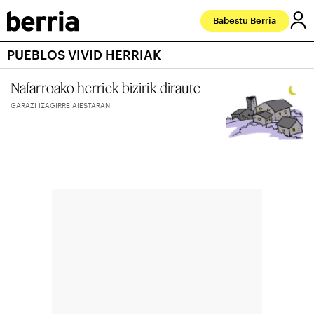
Babestu Berria
PUEBLOS VIVID HERRIAK
Nafarroako herriek bizirik diraute
GARAZI IZAGIRRE AIESTARAN