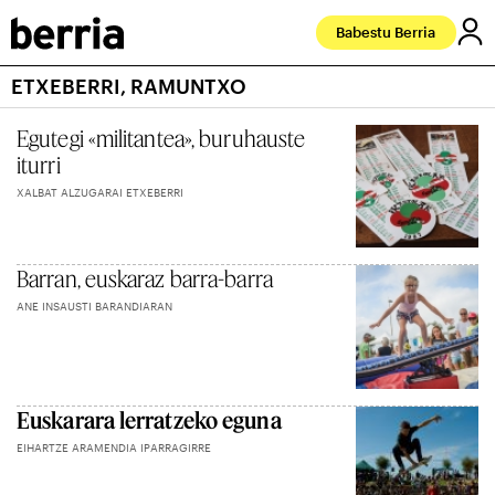
Babestu Berria
ETXEBERRI, RAMUNTXO
Egutegi «militantea», buruhauste
iturri
XALBAT ALZUGARAI ETXEBERRI
Barran, euskaraz barra-barra
ANE INSAUSTI BARANDIARAN
Euskarara lerratzeko eguna
EIHARTZE ARAMENDIA IPARRAGIRRE