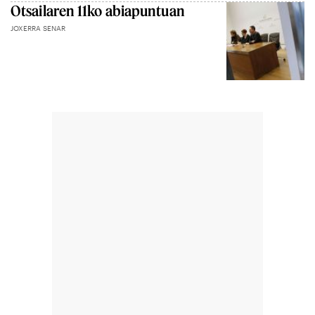
Otsailaren 11ko abiapuntuan
JOXERRA SENAR