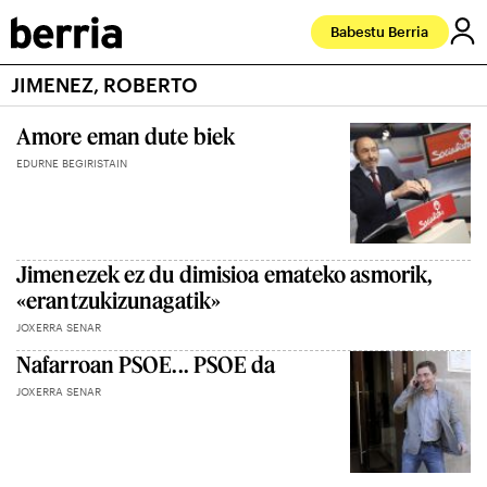
Babestu Berria
JIMENEZ, ROBERTO
Amore eman dute biek
EDURNE BEGIRISTAIN
Jimenezek ez du dimisioa emateko asmorik,
«erantzukizunagatik»
JOXERRA SENAR
Nafarroan PSOE... PSOE da
JOXERRA SENAR