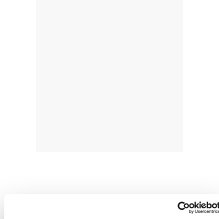
PSOEk ez du babestuko