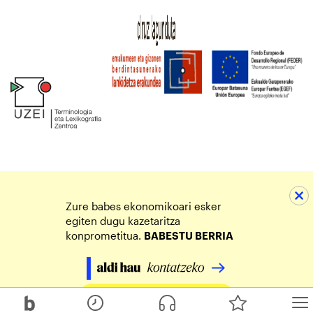
Zure babes ekonomikoari esker
egiten dugu kazetaritza
konprometitua.
BABESTU BERRIA
Egin zure ekarpena