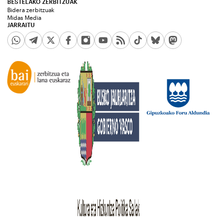
BESTELAKO ZERBITZUAK
Bidera zerbitzuak
Midas Media
JARRAITU