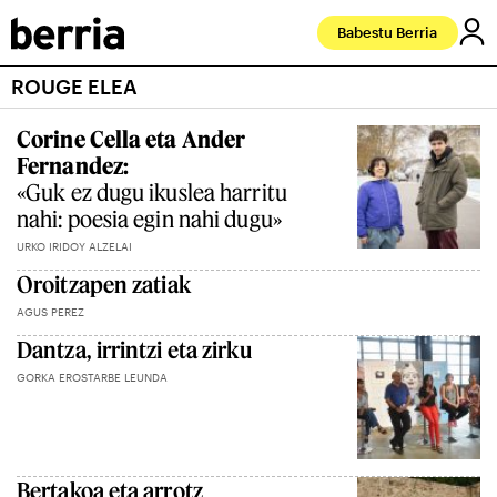
Babestu Berria
ROUGE ELEA
Corine Cella eta Ander
Fernandez:
«Guk ez dugu ikuslea harritu
nahi: poesia egin nahi dugu»
URKO IRIDOY ALZELAI
Oroitzapen zatiak
AGUS PEREZ
Dantza, irrintzi eta zirku
GORKA EROSTARBE LEUNDA
Bertakoa eta arrotz