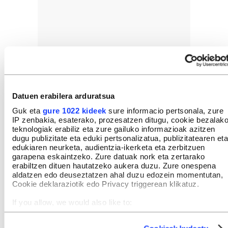
Datuen erabilera arduratsua
Guk eta
gure 1022 kideek
sure informacio pertsonala, zure
IP zenbakia, esaterako, prozesatzen ditugu, cookie bezalak
teknologiak erabiliz eta zure gailuko informazioak azitzen
dugu publizitate eta eduki pertsonalizatua, publizitatearen eta
edukiaren neurketa, audientzia-ikerketa eta zerbitzuen
garapena eskaintzeko. Zure datuak nork eta zertarako
erabiltzen dituen hautatzeko aukera duzu. Zure onespena
aldatzen edo deuseztatzen ahal duzu edozein momentutan,
Cookie deklaraziotik edo Privacy triggerean klikatuz.
If you allow, we would also like to:
Collect information about your geographical location
which can be accurate to within several meters