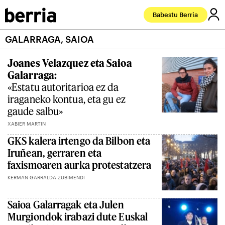
Babestu Berria
GALARRAGA, SAIOA
Joanes Velazquez eta Saioa
Galarraga:
«Estatu autoritarioa ez da
iraganeko kontua, eta gu ez
gaude salbu»
XABIER MARTIN
GKS kalera irtengo da Bilbon eta
Iruñean, gerraren eta
faxismoaren aurka protestatzera
KERMAN GARRALDA ZUBIMENDI
Saioa Galarragak eta Julen
Murgiondok irabazi dute Euskal