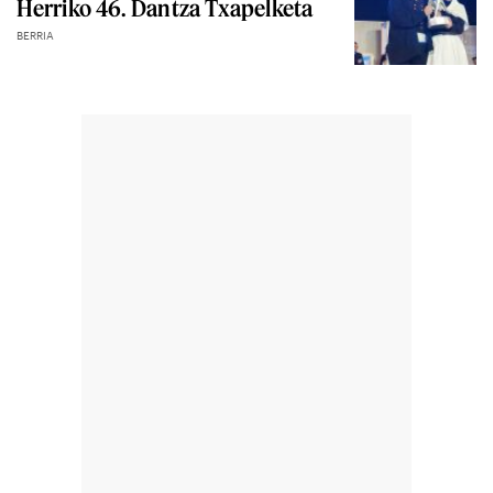
Herriko 46. Dantza Txapelketa
BERRIA