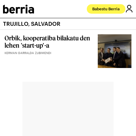
Babestu Berria
TRUJILLO, SALVADOR
Orbik, kooperatiba bilakatu den
lehen 'start-up'-a
KERMAN GARRALDA ZUBIMENDI