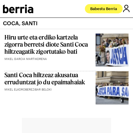
Babestu Berria
COCA, SANTI
Hiru urte eta erdiko kartzela
zigorra berretsi diote Santi Coca
hiltzeagatik zigortutako bati
MIKEL GARCIA MARTIKORENA
Santi Coca hiltzeaz akusatua
erruduntzat jo du epaimahaiak
MIKEL ELKOROBEREZIBAR BELOKI