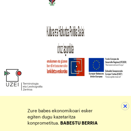
Zure babes ekonomikoari esker
egiten dugu kazetaritza
konprometitua.
BABESTU BERRIA