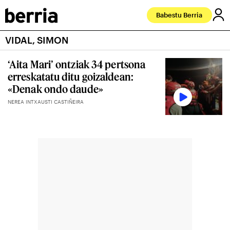
Babestu Berria
VIDAL, SIMON
‘Aita Mari’ ontziak 34 pertsona
erreskatatu ditu goizaldean:
«Denak ondo daude»
NEREA INTXAUSTI CASTIÑEIRA