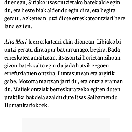
duenean, Siriako itsasontzietako batek alde egin
du, eta beste biak aldendu egin dira, eta begira
geratu. Azkenean, utzi diote erreskateontziari bere
lana egiten.
Aita Mari
-k erreskateari ekin dionean, Libiako bi
ontzi geratu dira apur bat urrunago, begira. Bada,
erreskatea amaitzean, itsasontzi horietan zihoan
gizon batek salto egin du jada hutsik zegoen
errefuxiatuen ontzira, iluntasunean eta argirik
gabe. Motorra martxan jarri du, eta ontzia eraman
du. Mafiek ontziak berreskuratzeko egiten duten
praktika bat dela azaldu dute Itsas Salbamendu
Humanitariokoek.