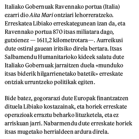
Italiako Gobernuak Ravennako portua (Italia)
ezarri dio
Aita Mari
ontziari lehorreratzeko.
Erreskatea Libiako erreskategunean izan da, eta
Ravennako portua 870 itsas miliatara dago,
gutxienez — 1611,2 kilometrotara—. Aurreikusi
dute ostiral gauean iritsiko direla bertara. Itsas
Salbamendu Humanitarioko kideek salatu dute
Italiako Gobernuak jarraitzen duela «munduko
itsas biderik hilgarrienetako batetik» erreskate
ontziak urruntzeko politikak egiten.
Bide batez, gogorarazi dute Europak finantzatzen
dituela Libiako kostazainak, eta horiek erreskate
operazioak erraztu beharko lituzketela, eta ez
arriskuan jarri. Nabarmendu dute erreskate horiek
itsas mugetako herrialdeen ardura direla.