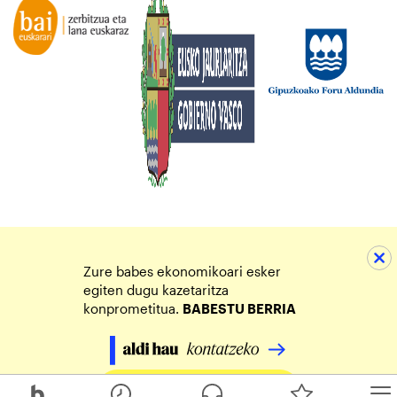
Zure babes ekonomikoari esker
egiten dugu kazetaritza
konprometitua.
BABESTU BERRIA
Egin zure ekarpena