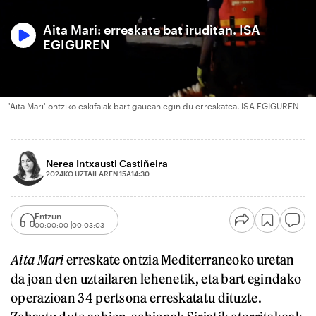
Aita Mari: erreskate bat iruditan. ISA
EGIGUREN
'Aita Mari' ontziko eskifaiak bart gauean egin du erreskatea. ISA EGIGUREN
Nerea Intxausti Castiñeira
2024KO UZTAILAREN 15A
14:30
Entzun
00:00:00
00:03:03
Aita Mari
erreskate ontzia Mediterraneoko uretan
da joan den uztailaren lehenetik, eta bart egindako
operazioan 34 pertsona erreskatatu dituzte.