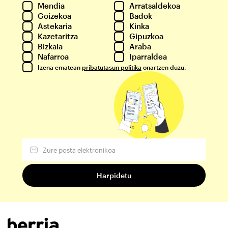
Mendia
Arratsaldekoa
Goizekoa
Badok
Astekaria
Kinka
Kazetaritza
Gipuzkoa
Bizkaia
Araba
Nafarroa
Iparraldea
Izena ematean
pribatutasun politika
onartzen duzu.