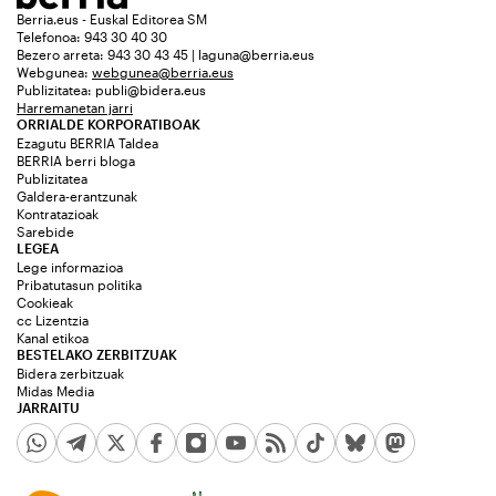
Berria.eus - Euskal Editorea SM
Telefonoa: 943 30 40 30
Bezero arreta: 943 30 43 45 | laguna@berria.eus
Webgunea:
webgunea@berria.eus
Publizitatea:
publi@bidera.eus
Harremanetan jarri
ORRIALDE KORPORATIBOAK
Ezagutu BERRIA Taldea
BERRIA berri bloga
Publizitatea
Galdera-erantzunak
Kontratazioak
Sarebide
LEGEA
Lege informazioa
Pribatutasun politika
Cookieak
cc Lizentzia
Kanal etikoa
BESTELAKO ZERBITZUAK
Bidera zerbitzuak
Midas Media
JARRAITU