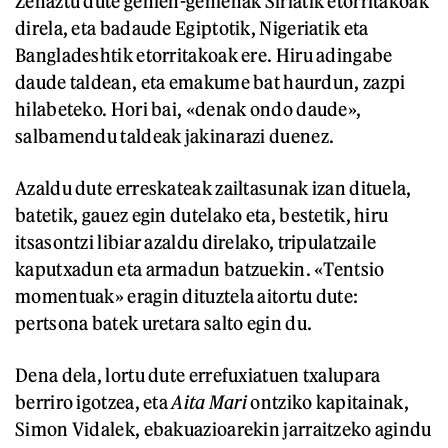
Zehaztu dute gehien-gehienak Siriatik etorritakoak
direla, eta badaude Egiptotik, Nigeriatik eta
Bangladeshtik etorritakoak ere. Hiru adingabe
daude taldean, eta emakume bat haurdun, zazpi
hilabeteko. Hori bai, «denak ondo daude»,
salbamendu taldeak jakinarazi duenez.
Azaldu dute erreskateak zailtasunak izan dituela,
batetik, gauez egin dutelako eta, bestetik, hiru
itsasontzi libiar azaldu direlako, tripulatzaile
kaputxadun eta armadun batzuekin. «Tentsio
momentuak» eragin dituztela aitortu dute:
pertsona batek uretara salto egin du.
Dena dela, lortu dute errefuxiatuen txalupara
berriro igotzea, eta
Aita Mari
ontziko kapitainak,
Simon Vidalek, ebakuazioarekin jarraitzeko agindu