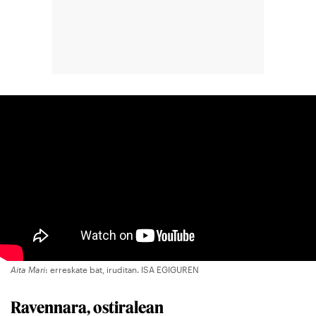
Aita Mari
: erreskate bat, iruditan. ISA EGIGUREN
Ravennara, ostiralean