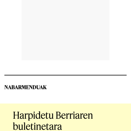
NABARMENDUAK
Harpidetu Berriaren
buletinetara