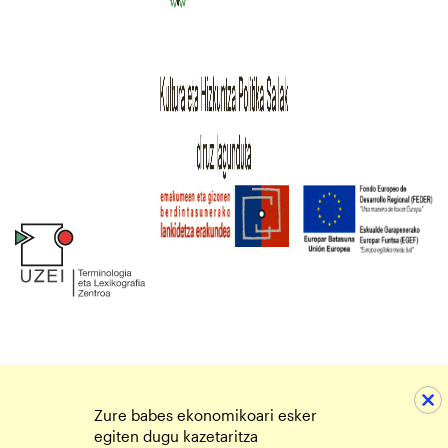
Zure babes ekonomikoari esker
egiten dugu kazetaritza