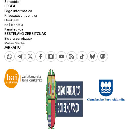
Sarebide
LEGEA
Lege informazioa
Pribatutasun politika
Cookieak
cc Lizentzia
Kanal etikoa
BESTELAKO ZERBITZUAK
Bidera zerbitzuak
Midas Media
JARRAITU