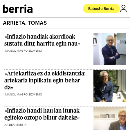
Babestu Berria
ARRIETA, TOMAS
«Inflazio handiak akordioak
sustatu ditu; harritu egin nau»
IMANOL MAGRO EIZMENDI
«Artekaritza ez da ekidistantzia:
artekaria inplikatu egin behar
da»
IMANOL MAGRO EIZMENDI
«Inflazio handi hau lan itunak
egiteko oztopo bihur daiteke»
XABIER MARTIN