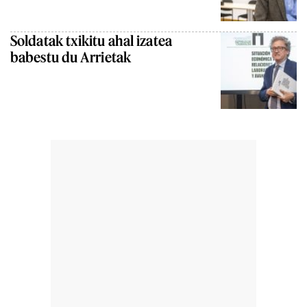
Soldatak txikitu ahal izatea
babestu du Arrietak