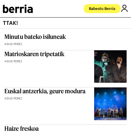
Babestu Berria
TTAK!
Minutu bateko isiluneak
AGUS PEREZ
Matrioskaren tripetatik
AGUS PEREZ
Euskal antzerkia, geure modura
AGUS PEREZ
Haize freskoa