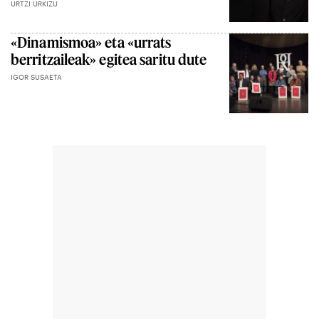
URTZI URKIZU
«Dinamismoa» eta «urrats
berritzaileak» egitea saritu dute
IGOR SUSAETA