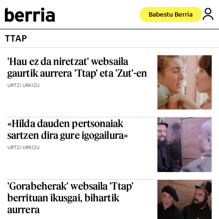
Babestu Berria
TTAP
'Hau ez da niretzat' websaila
gaurtik aurrera 'Ttap' eta 'Zut'-en
URTZI URKIZU
«Hilda dauden pertsonaiak
sartzen dira gure igogailura»
URTZI URKIZU
'Gorabeherak' websaila 'Ttap'
berrituan ikusgai, bihartik
aurrera