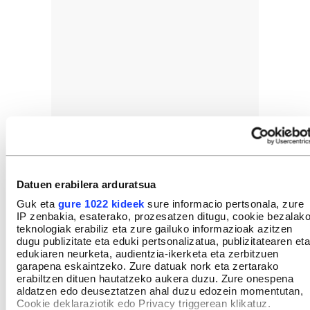
Datuen erabilera arduratsua
Guk eta
gure 1022 kideek
sure informacio pertsonala, zure
IP zenbakia, esaterako, prozesatzen ditugu, cookie bezalak
teknologiak erabiliz eta zure gailuko informazioak azitzen
dugu publizitate eta eduki pertsonalizatua, publizitatearen eta
edukiaren neurketa, audientzia-ikerketa eta zerbitzuen
garapena eskaintzeko. Zure datuak nork eta zertarako
erabiltzen dituen hautatzeko aukera duzu. Zure onespena
aldatzen edo deuseztatzen ahal duzu edozein momentutan,
Cookie deklaraziotik edo Privacy triggerean klikatuz.