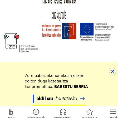
Zure babes ekonomikoari esker
egiten dugu kazetaritza
konprometitua.
BABESTU BERRIA
Egin zure ekarpena
Gaur
Azken berriak
Entzun BERRIA
Nire BERRIA
Atalak