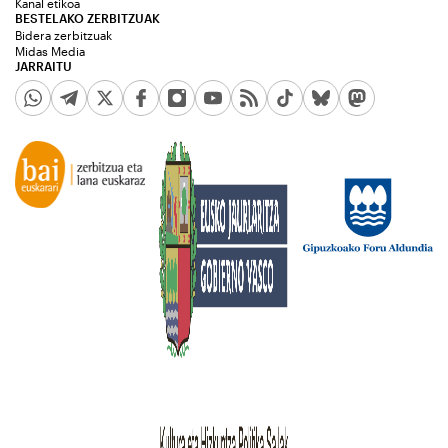
Kanal etikoa
BESTELAKO ZERBITZUAK
Bidera zerbitzuak
Midas Media
JARRAITU