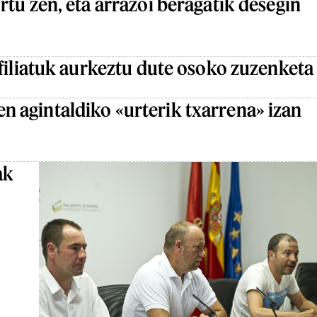
tu zen, eta arrazoi beragatik desegin
filiatuk aurkeztu dute osoko zuzenketa
 agintaldiko «urterik txarrena» izan
ak