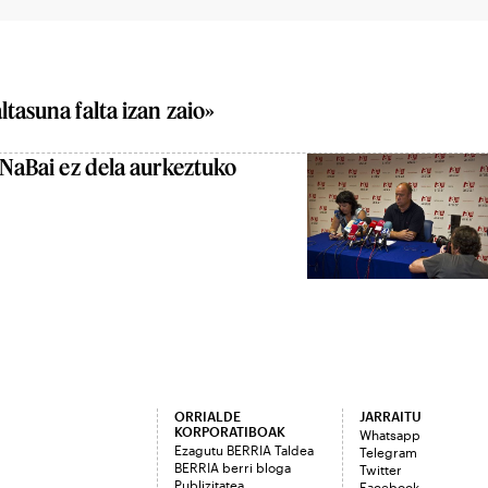
tasuna falta izan zaio»
 NaBai ez dela aurkeztuko
ORRIALDE
JARRAITU
KORPORATIBOAK
Whatsapp
Ezagutu BERRIA Taldea
Telegram
BERRIA berri bloga
Twitter
Publizitatea
Facebook