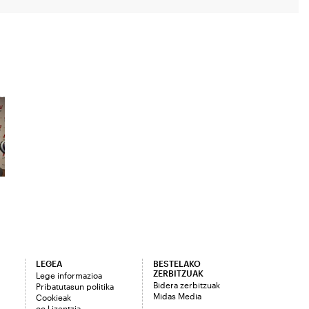
LEGEA
BESTELAKO
ZERBITZUAK
Lege informazioa
Bidera zerbitzuak
Pribatutasun politika
Midas Media
Cookieak
cc Lizentzia