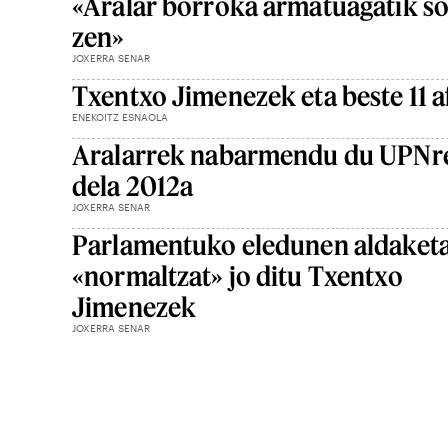
«Aralar borroka armatuagatik sor
zen»
JOXERRA SENAR
Txentxo Jimenezek eta beste 11 a
ENEKOITZ ESNAOLA
Aralarrek nabarmendu du UPNren
dela 2012a
JOXERRA SENAR
Parlamentuko eledunen aldaket
«normaltzat» jo ditu Txentxo
Jimenezek
JOXERRA SENAR