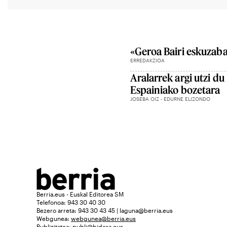
«Geroa Bairi eskuzabal
ERREDAKZIOA
Aralarrek argi utzi du
Espainiako bozetara
JOSEBA OIZ - EDURNE ELIZONDO
Berria.eus - Euskal Editorea SM
Telefonoa: 943 30 40 30
Bezero arreta: 943 30 43 45 | laguna@berria.eus
Webgunea:
webgunea@berria.eus
Publizitatea:
publi@bidera.eus