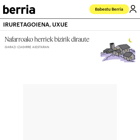
Babestu Berria
IRURETAGOIENA, UXUE
Nafarroako herriek bizirik diraute
GARAZI IZAGIRRE AIESTARAN