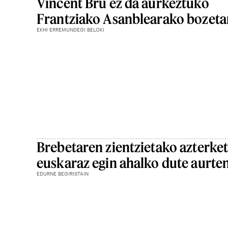
Vincent Bru ez da aurkeztuko
Frantziako Asanblearako bozeta
EKHI ERREMUNDEGI BELOKI
Brebetaren zientzietako azterke
euskaraz egin ahalko dute aurte
EDURNE BEGIRISTAIN