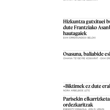
Hizkuntza gutxituei bu
dute Frantziako Asan
hautagaiek
EKHI ERREMUNDEGI BELOKI
Osasuna, baliabide es
OIHANA TEYSEYRE KOSKARAT - EKHI E
«Biktimek ez dute era
NORA ARBELBIDE LETE
Parisekin elkarrizket
ordezkaritzak
ENEKOITZ ESNAOLA. JON O. URAIN