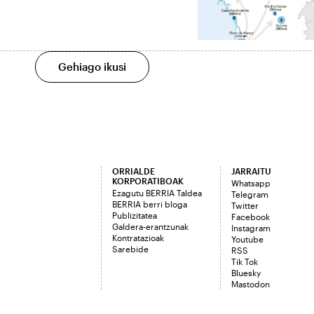
Gehiago ikusi
ORRIALDE
JARRAITU
KORPORATIBOAK
Whatsapp
Ezagutu BERRIA Taldea
Telegram
BERRIA berri bloga
Twitter
Publizitatea
Facebook
Galdera-erantzunak
Instagram
Kontratazioak
Youtube
Sarebide
RSS
Tik Tok
Bluesky
Mastodon