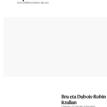
EKHI ERREMUNDEGI BELOKI
Bru eta Dubois-Robin 
itzulian
OIHANA TEYSEYRE KOSKARAT