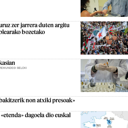
ruz zer jarrera duten argitu
blearako bozetako
kasian
RREMUNDEGI BELOKI
bakitzerik non atxiki presoak»
a «etenda» dagoela dio euskal