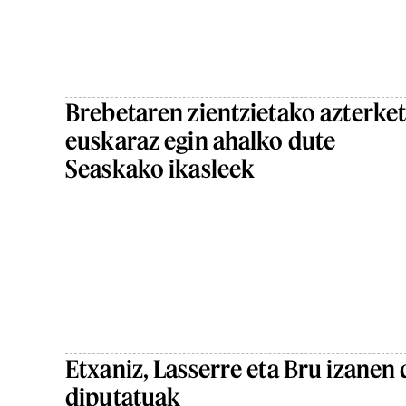
Brebetaren zientzietako azterke
euskaraz egin ahalko dute
Seaskako ikasleek
Etxaniz, Lasserre eta Bru izanen 
diputatuak