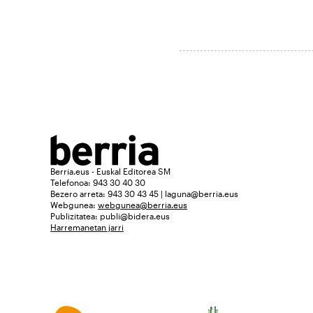
Berria.eus - Euskal Editorea SM
Telefonoa: 943 30 40 30
Bezero arreta: 943 30 43 45 | laguna@berria.eus
Webgunea:
webgunea@berria.eus
Publizitatea:
publi@bidera.eus
Harremanetan jarri