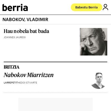
Babestu Berria
NABOKOV, VLADIMIR
Hau nobela bat bada
JOANNES JAUREGI
IRITZIA
Nabokov Miarritzen
LARREPETIT
HEDOI ETXARTE