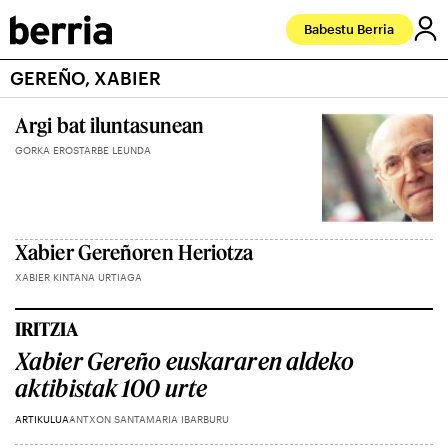
Babestu Berria
GEREÑO, XABIER
Argi bat iluntasunean
GORKA EROSTARBE LEUNDA
Xabier Gereñoren Heriotza
XABIER KINTANA URTIAGA
IRITZIA
Xabier Gereño euskararen aldeko
aktibistak 100 urte
ARTIKULUA
ANTXON SANTAMARIA IBARBURU